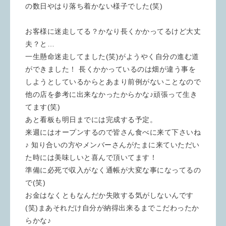
の数日やはり落ち着かない様子でした(笑)
お客様に迷走してる？かなり長くかかってるけど大丈
夫？と…
一生懸命迷走してました(笑)がようやく自分の進む道
ができました！ 長くかかっているのは畑が違う事を
しようとしているからとあまり前例がないことなので
他の店を参考に出来なかったからかな♪頑張って生き
てます(笑)
あと看板も明日までには完成する予定。
来週にはオープンするので皆さん食べに来て下さいね
♪ 知り合いの方やメンバーさんがたまに来ていただい
た時には美味しいと喜んで頂いてます！
準備に必死で収入がなく通帳が大変な事になってるの
で(笑)
お金はなくともなんだか失敗する気がしないんです
(笑)まあそれだけ自分が納得出来るまでこだわったか
らかな♪