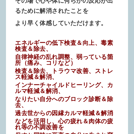
その場で心や体に何らかの反応が出
るために解消されたことを
より早く体感していただけます。
エネルギーの低下検査＆向上、毒素
検査＆除去、
自律神経の乱れ調整、
弱っている箇
所（痛み、コリなど）
検査＆除去、トラウマ改善、ストレ
ス
軽減＆解消、
インナーチャイルドヒーリング、カ
ルマ軽減＆解消、
なりたい自分へのブロック診断＆除
去、
過去世からの因縁カルマ軽減＆解消
などを活用し、心の疲れ＆肉体の疲
れ等の不調改善を