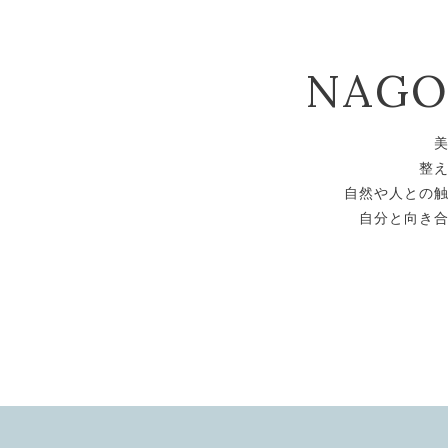
NAG
整
自然や人との
自分と向き