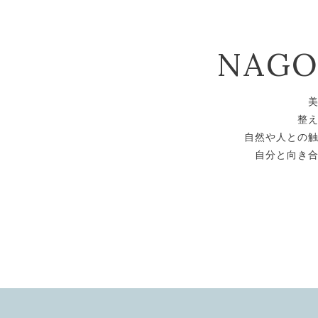
NAG
整
自然や人との
自分と向き