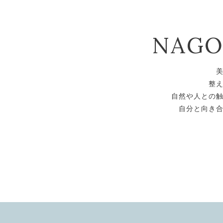
NAG
整
自然や人との
自分と向き