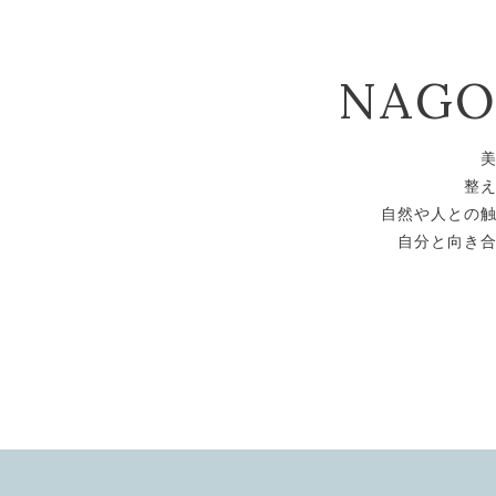
NAG
整
自然や人との
自分と向き