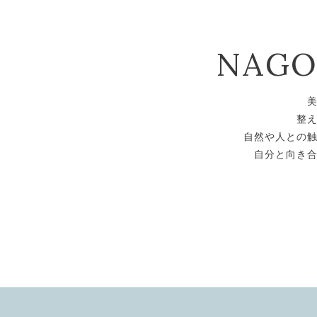
NAG
整
自然や人との
自分と向き