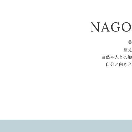
NAG
整
自然や人との
自分と向き