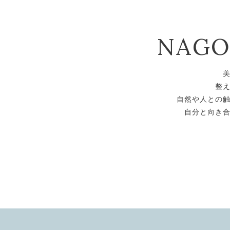
NAG
整
自然や人との
自分と向き