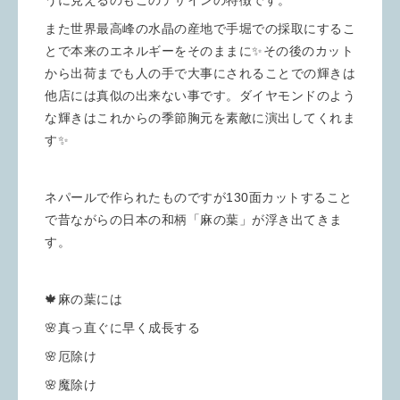
また世界最高峰の水晶の産地で手堀での採取にするこ
とで本来のエネルギーをそのままに✨その後のカット
から出荷までも人の手で大事にされることでの輝きは
他店には真似の出来ない事です。ダイヤモンドのよう
な輝きはこれからの季節胸元を素敵に演出してくれま
す✨
ネパールで作られたものですが130面カットすること
で昔ながらの日本の和柄「麻の葉」が浮き出てきま
す。
🍁麻の葉には
🌸真っ直ぐに早く成長する
🌸厄除け
🌸魔除け