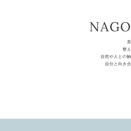
NAG
整
自然や人との
自分と向き